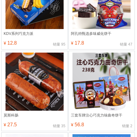
KDV系列巧克力派
阿孔特甄选多味威化饼干
12.8
17.8
¥
¥
销量
95
销量
47
莫斯科肠
三套车牌注心巧克力味曲奇饼干
27.5
56.8
¥
¥
销量
35
销量
2