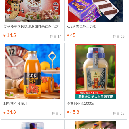
美意颂英国风味鹰派咖啡果仁酥心糖
kdv牌杏仁酥士力架
14.5
45
¥
¥
销量
14
销量
19
相思熊牌沙棘汁
冬熊椴树蜜1000g
34.8
45.8
¥
¥
销量
8
销量
17