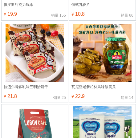
俄罗斯巧克力钱币
俄式乳香片
19.9
10.8
¥
¥
销量
155
销量
66
拉迈尔牌炼乳味三明治饼干
瓦尼亚老爹柏林风味酸黄瓜
21.8
22.9
¥
¥
销量
25
销量
14