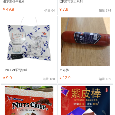
俄罗斯饼干礼盒
lZP黑巧克力系列
49.9
7.8
¥
¥
销量
64
销量
174
TINGPAI系列软糕
卢布肠
9.9
12.9
¥
¥
销量
180
销量
189