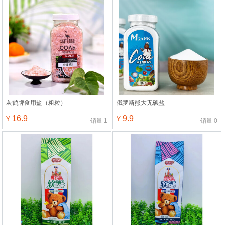
灰鹤牌食用盐（粗粒）
俄罗斯熊大无碘盐
16.9
9.9
¥
¥
销量
1
销量
0