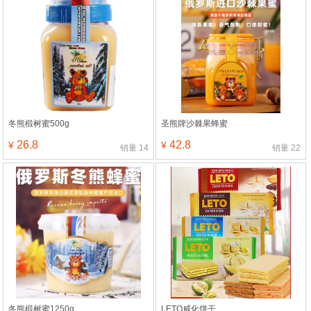
冬熊椴树蜜500g
圣熊牌沙棘果蜂蜜
26.8
42.8
¥
¥
销量
14
销量
22
冬熊椴树蜜1250g
LETO威化饼干