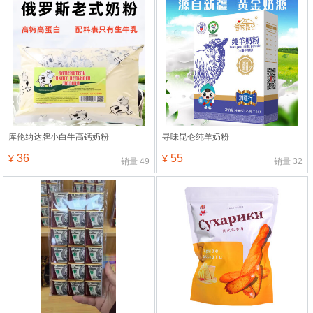
库伦纳达牌小白牛高钙奶粉
寻味昆仑纯羊奶粉
36
55
¥
¥
销量
49
销量
32