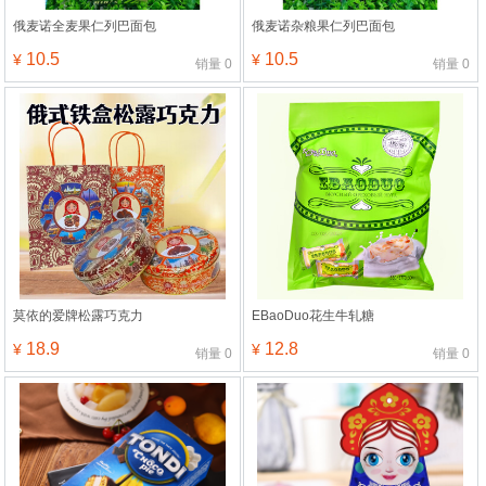
俄麦诺全麦果仁列巴面包
俄麦诺杂粮果仁列巴面包
10.5
10.5
¥
¥
销量
0
销量
0
莫依的爱牌松露巧克力
EBaoDuo花生牛轧糖
18.9
12.8
¥
¥
销量
0
销量
0