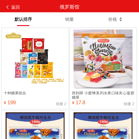
俄罗斯馆
返回
默认排序
销量
价格
十种糖果组合
胜利牌 小蜜蜂系列水果口味夹心凝胶
糖果
199
17.8
¥
¥
销量
2
销量
2