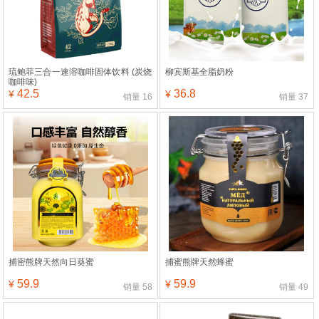
琉鲍菲三合一速溶咖啡固体饮料 (炭烧
柳宾斯基全脂奶粉
咖啡味)
42.5
36.8
¥
¥
销量
16
销量
37
捕密熊牌天然向日葵蜜
捕蜜熊牌天然蜂蜜
59.9
59.9
¥
¥
销量
58
销量
49